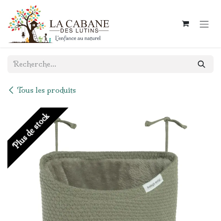
Se rendre au contenu
Tous les produits
Plus de stock