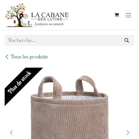
Se rendre au contenu
Tous les produits
Plus de stock