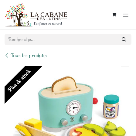
Se rendre au contenu
Tous les produits
Plus de stock