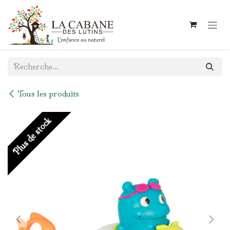
Se rendre au contenu
Tous les produits
Plus de stock