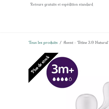
Se rendre au contenu
Retours gratuits et expédition standard
Accueil
e-Shop
Listes de naissance
Panier
Tous les produits
Avent - Tétine 3.0 Natural
Plus de stock