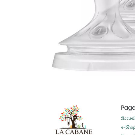
Pag
Accuei
e-Sho