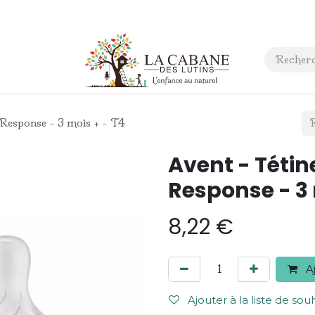
 anniversaire
Contact
 Response - 3 mois + - T4
Avent - Tétin
Response - 3 
8,22
€
Aj
Ajouter à la liste de sou