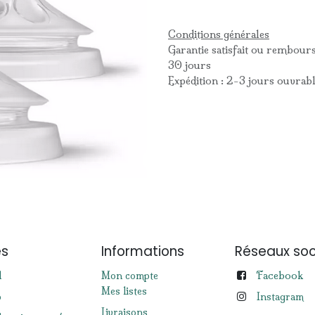
Conditions générales
Garantie satisfait ou rembour
30 jours
Expédition : 2-3 jours ouvrab
es
Informations
Réseaux soc
Facebook
l
Mon compte
Mes listes
p
Instagram
Livraisons