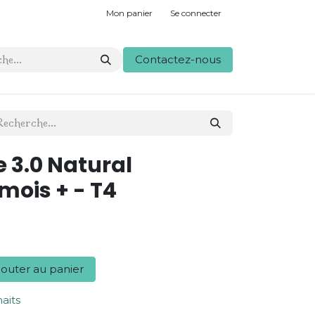
Mon panier
Se connecter
Contactez-nous
e 3.0 Natural
mois + - T4
outer au panier
haits