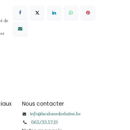
sé de
les
iaux
Nous contacter
info@lacabanedeslutins.be
065/33.57.19