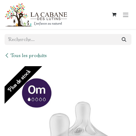
Se rendre au contenu
Tous les produits
Plus de stock