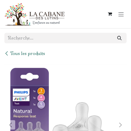
Se rendre au contenu
Tous les produits