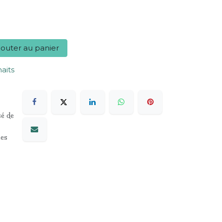
outer au panier
haits
sé de
les