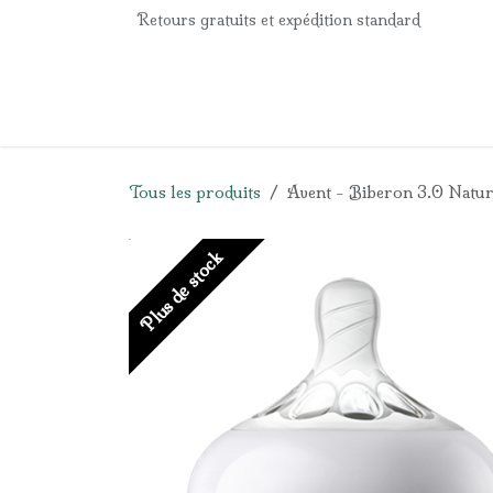
Se rendre au contenu
Retours gratuits et expédition standard
Accueil
e-Shop
Listes de naissance
Panier
Tous les produits
Avent - Biberon 3.0 Natura
Plus de stock