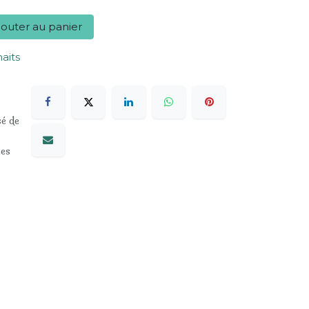
outer au panier
haits
sé de
les