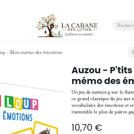
 anniversaire
Contact
t loup - Mon mémo des émotions
Auzou - P'tits
mémo des ém
Un jeu de mémory sur le thème
ce grand classique du jeu aux to
vocabulaire des émotions et en
rassemble le plus de paires gag
10,70
€