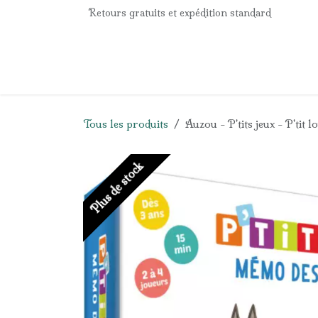
Se rendre au contenu
Retours gratuits et expédition standard
Accueil
e-Shop
Listes de naissance
Panier
Tous les produits
Auzou - P'tits jeux - P'ti
Plus de stock