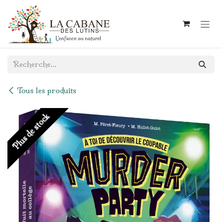
Se rendre au contenu
Tous les produits
Plus de stock