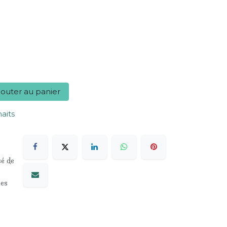
outer au panier
haits
sé de
les