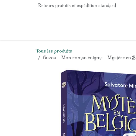
Se rendre au contenu
Retours gratuits et expédition standard
Accueil
e-Shop
Listes de naissance
Panier
Tous les produits
Auzou - Mon roman énigme - Mystère en Belg