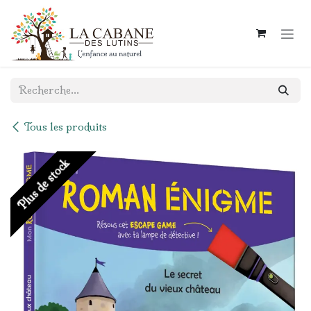
Se rendre au contenu
Tous les produits
Plus de stock