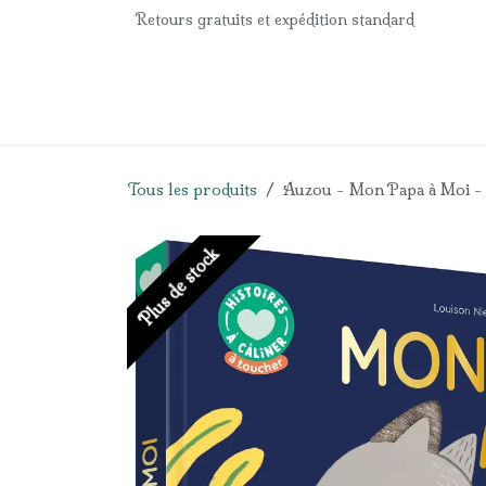
Se rendre au contenu
Retours gratuits et expédition standard
Accueil
e-Shop
Listes de naissance
Panier
Tous les produits
Auzou - Mon Papa à Moi - 
Plus de stock