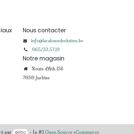
iaux
Nous contacter
info@lacabanedeslutins.be
065/33.57.19
Notre magasin
Route d'Ath 156
7050 Jurbise
ré par
- Le #1
Open Source eCommerce