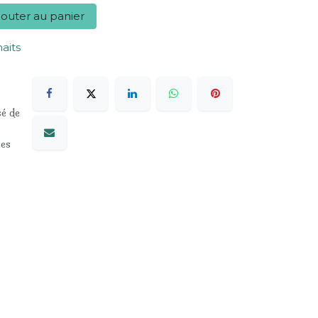
outer au panier
haits
sé de
les