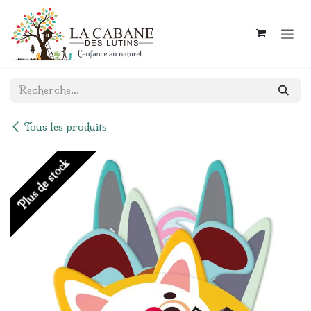
Se rendre au contenu
Tous les produits
Plus de stock