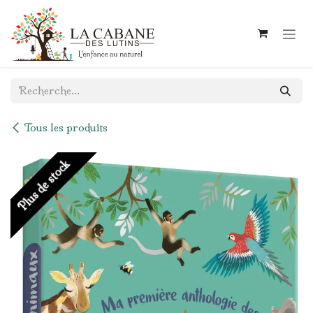
Se rendre au contenu
Tous les produits
Plus de stock