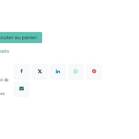
outer au panier
haits
sé de
les