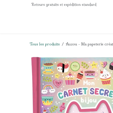
Se rendre au contenu
Retours gratuits et expédition standard
Accueil
e-Shop
Listes de naissance
Panier
Tous les produits
Auzou - Ma papeterie créat