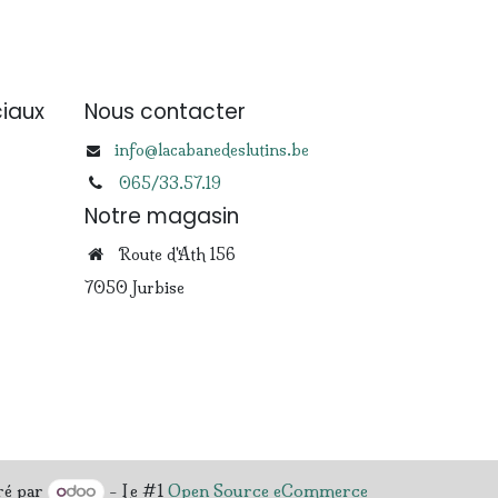
iaux
Nous contacter
info@lacabanedeslutins.be
065/33.57.19
Notre magasin
Route d'Ath 156
7050 Jurbise
ré par
- Le #1
Open Source eCommerce