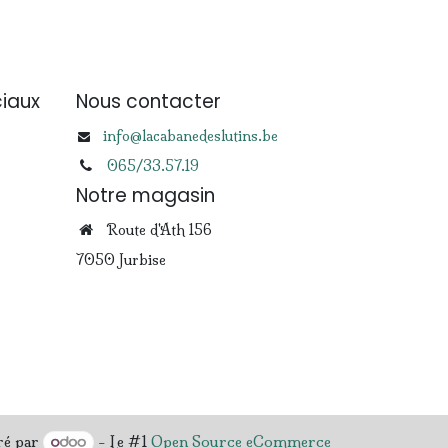
iaux
Nous contacter
info@lacabanedeslutins.be
065/33.57.19
Notre magasin
Route d'Ath 156
7050 Jurbise
ré par
- Le #1
Open Source eCommerce