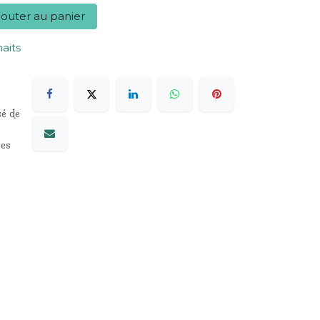
outer au panier
haits
sé de
les