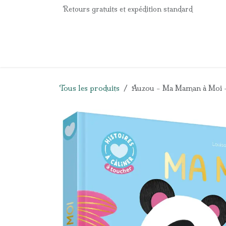
Se rendre au contenu
Retours gratuits et expédition standard
Accueil
e-Shop
Listes de naissance
Panier
Tous les produits
Auzou - Ma Maman à Moi - 