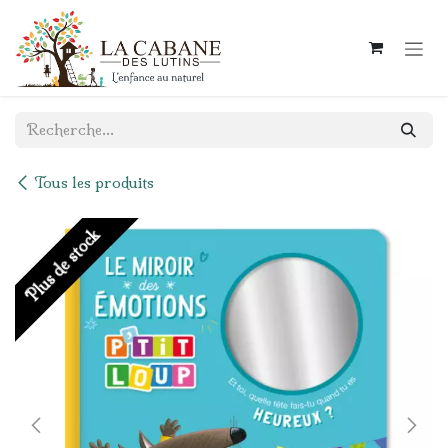
Se rendre au contenu
Tous les produits
Plus de stock