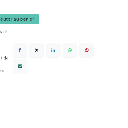
outer au panier
haits
sé de
les