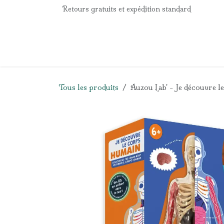
Se rendre au contenu
Retours gratuits et expédition standard
Accueil
e-Shop
Listes de naissance
Panier
Tous les produits
Auzou Lab' - Je découvre l