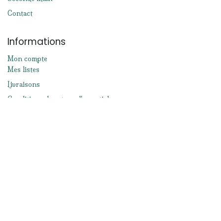
Contact
Informations
Mon compte
Mes listes
Livraisons
Conditions de retour d'un article
Moyens de paiement
Mentions légales
Conditions générales de ventes
Réseaux sociaux
Facebook
Instagram