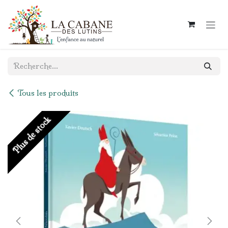
Se rendre au contenu
Tous les produits
Plus de stock