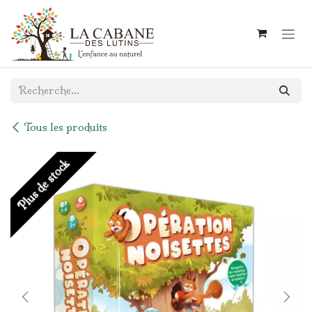
Se rendre au contenu
Tous les produits
Plus de stock