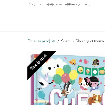
Se rendre au contenu
Retours gratuits et expédition standard
Accueil
e-Shop
Listes de naissance
Panier
Tous les produits
Auzou - Cherche et trouve
Plus de stock