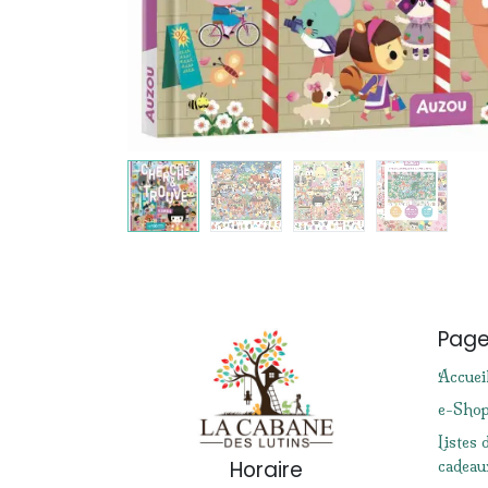
Pag
Accuei
e-Sho
Listes 
Horaire
cadeau