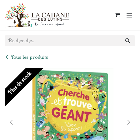
Se rendre au contenu
Tous les produits
Plus de stock