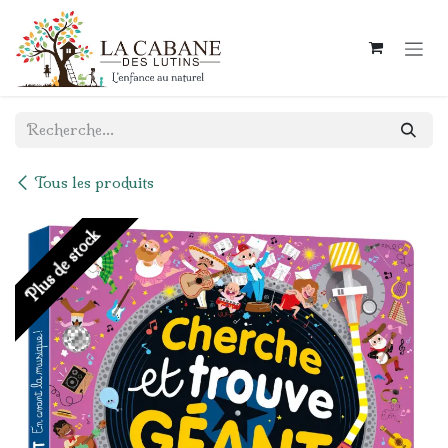
Se rendre au contenu
Tous les produits
Plus de stock