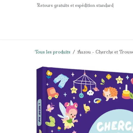
Se rendre au contenu
Retours gratuits et expédition standard
Accueil
e-Shop
Listes de naissance
Panier
Tous les produits
Auzou - Cherche et Trouve