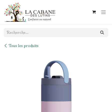
Se rendre au contenu
Tous les produits