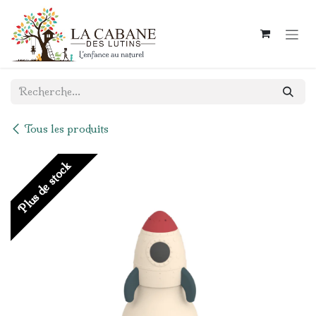
Se rendre au contenu
Tous les produits
Plus de stock