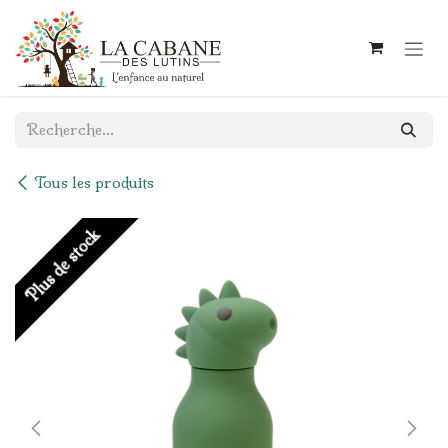
Se rendre au contenu
Tous les produits
Plus de stock