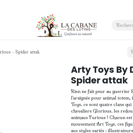
 anniversaire
Contact
ous - Spider attak
Arty Toys By 
Spider attak
Rien ne fait peur au guerrier 
l'araignée pour animal totem, 
Toys, ce sont quatre clans qui s
chevaliers Glorious, les redou
animaux Furious ! Chacun est 
mouvement Art Toys, ces figuri
aux styles variés : illustrateu