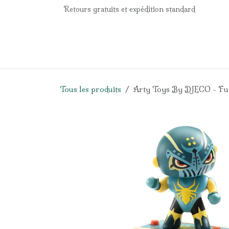
Se rendre au contenu
Retours gratuits et expédition standard
Accueil
e-Shop
Listes de naissance
Panier
Tous les produits
Arty Toys By DJECO - Furi