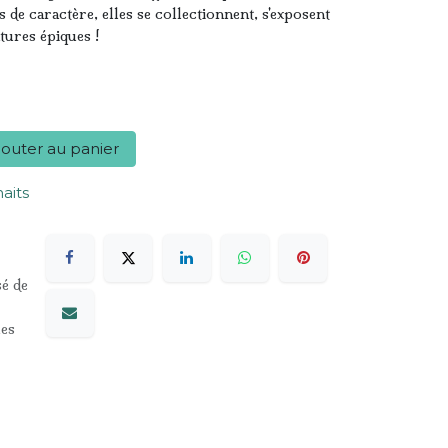
s de caractère, elles se collectionnent, s'exposent
tures épiques !
outer au panier
haits
sé de
les