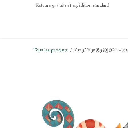
Se rendre au contenu
Retours gratuits et expédition standard
Accueil
e-Shop
Listes de naissance
Panier
Tous les produits
Arty Toys By DJECO - Ba