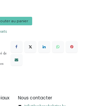
outer au panier
haits
sé de
les
iaux
Nous contacter