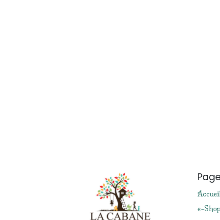
Pag
Accuei
e-Sho