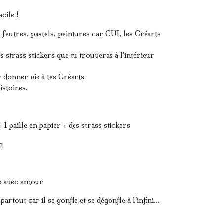
acile !
feutres, pastels, peintures car OUI, les Créarts
s strass stickers que tu trouveras à l’intérieur
r donner vie à tes Créarts
istoires.
 1 paille en papier + des strass stickers
m
é avec amour
partout car il se gonfle et se dégonfle à l’infini…