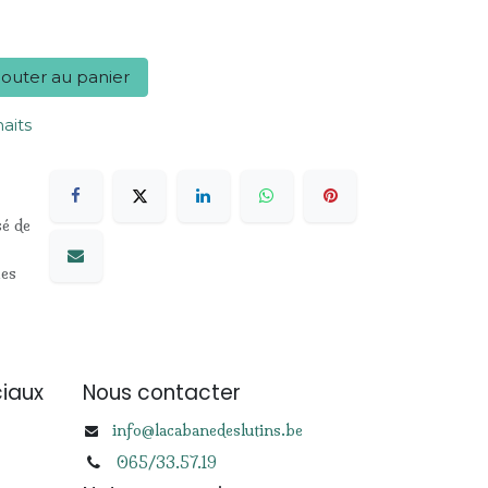
outer au panier
haits
sé de
les
iaux
Nous contacter
info@lacabanedeslutins.be
065/33.57.19