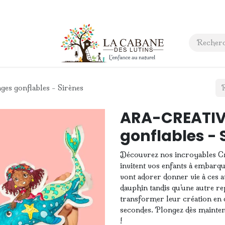
 anniversaire
Contact
s gonflables - Sirènes
ARA-CREATIVE
gonflables - 
Découvrez nos incroyables Cré
invitent vos enfants à embarqu
vont adorer donner vie à ces a
dauphin tandis qu’une autre r
transformer leur création en d
secondes. Plongez dès maintena
!