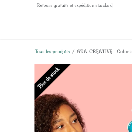
Se rendre au contenu
Retours gratuits et expédition standard
Accueil
e-Shop
Listes de naissance
Panier
Tous les produits
ARA-CREATIVE - Coloriage
Plus de stock