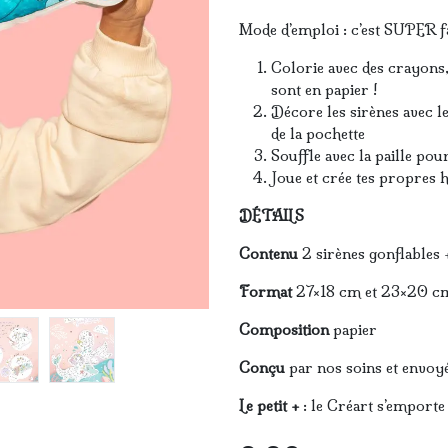
Mode d’emploi : c’est SUPER f
Colorie avec des crayons, 
sont en papier !
Décore les sirènes avec le
de la pochette
Souffle avec la paille pou
Joue et crée tes propres h
DÉTAILS
Contenu
2 sirènes gonflables +
Format
27×18 cm et 23×20 c
Composition
papier
Conçu
par nos soins et envoy
Le petit +
: le Créart s’emporte 