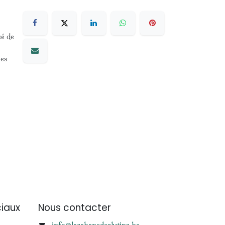
sé de
les
iaux
Nous contacter