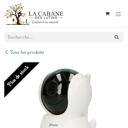
Se rendre au contenu
Tous les produits
Plus de stock