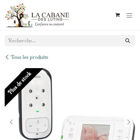
Se rendre au contenu
Tous les produits
Plus de stock