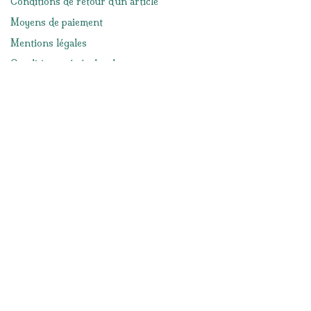
Conditions de retour d'un article
Moyens de paiement
Mentions légales
Conditions générales de ventes
Réseaux sociaux
Facebook
Instagram
Nous contacter
info@lacabanedeslutins.be
065/33.57.19
Notre magasin
Route d'Ath 156
7050 Jurbise