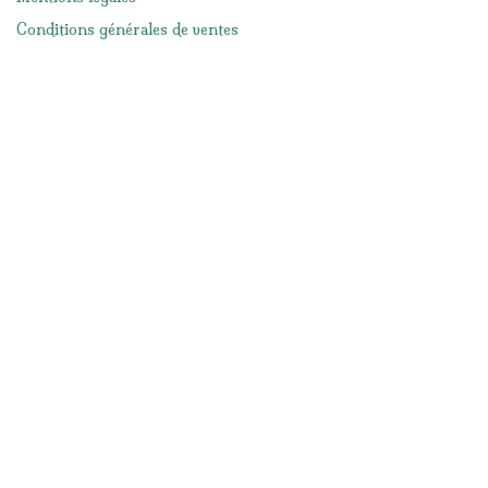
Conditions générales de ventes
Réseaux sociaux
Facebook
Instagram
Nous contacter
info@lacabanedeslutins.be
065/33.57.19
Notre magasin
Route d'Ath 156
7050 Jurbise