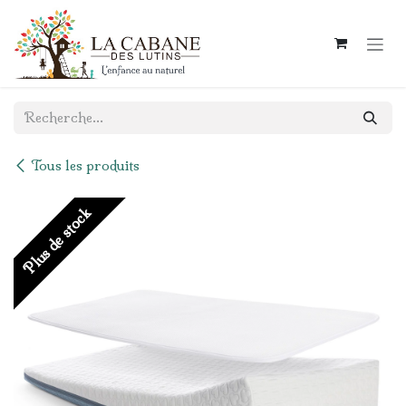
Se rendre au contenu
Tous les produits
Plus de stock