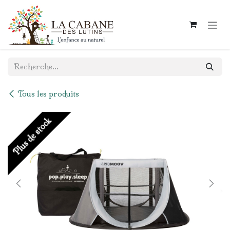
Se rendre au contenu
Tous les produits
Plus de stock