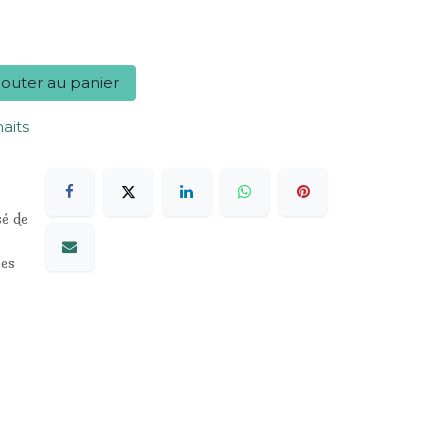
outer au panier
haits
sé de
les