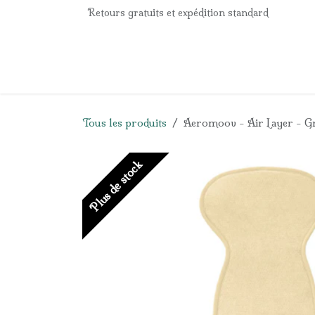
Se rendre au contenu
Retours gratuits et expédition standard
Accueil
e-Shop
Listes de naissance
Panier
Tous les produits
Aeromoov - Air Layer - Gr
Plus de stock