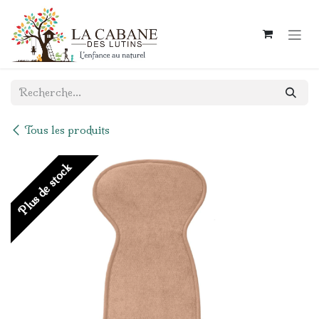
Se rendre au contenu
Tous les produits
Plus de stock