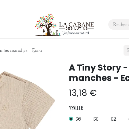
 anniversaire
Contact
urtes manches - Ecru
A Tiny Story -
manches - E
13,18
€
TAILLE
50
56
62