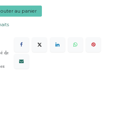
outer au panier
haits
sé de
les