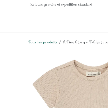
Se rendre au contenu
Retours gratuits et expédition standard
Accueil
e-Shop
Listes de naissance
Panier
Tous les produits
A Tiny Story - T-Shirt co