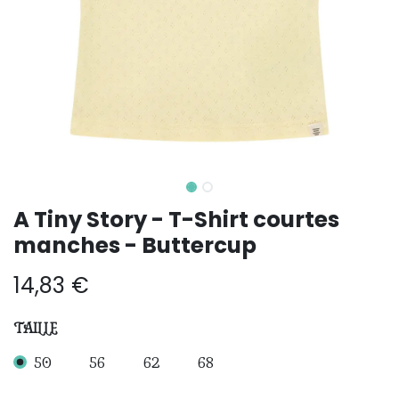
A Tiny Story - T-Shirt courtes
manches - Buttercup
14,83
€
TAILLE
50
56
62
68