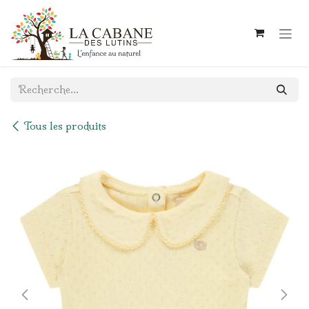
Se rendre au contenu
Tous les produits