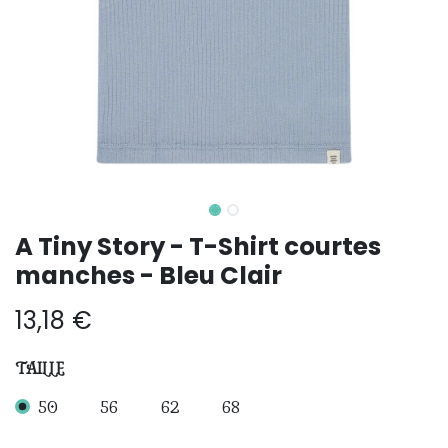
A Tiny Story - T-Shirt courtes
manches - Bleu Clair
13,18
€
TAILLE
50
56
62
68