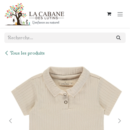
Se rendre au contenu
Tous les produits