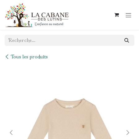
Se rendre au contenu
Tous les produits