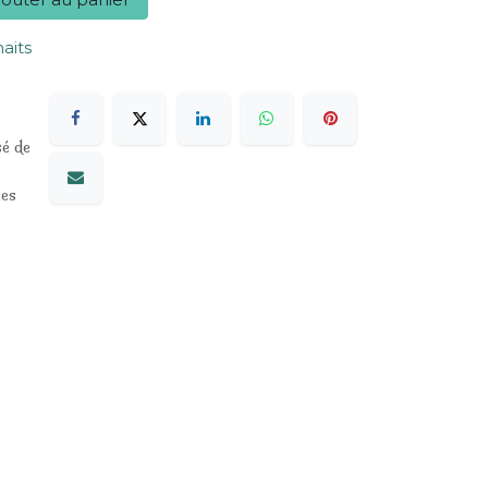
haits
sé de
les