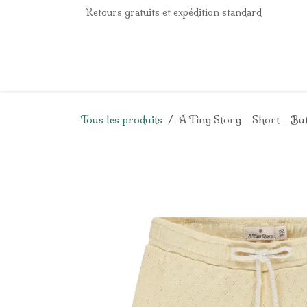
Se rendre au contenu
Retours gratuits et expédition standard
Accueil
e-Shop
Listes de naissance
Panier
Tous les produits
A Tiny Story - Short - Bu