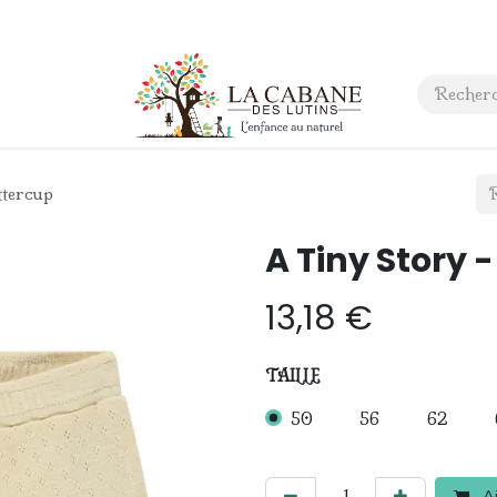
 anniversaire
Contact
ttercup
A Tiny Story 
13,18
€
TAILLE
50
56
62
Aj