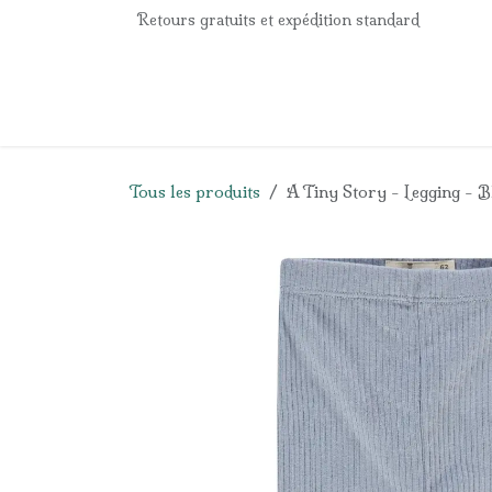
Se rendre au contenu
Retours gratuits et expédition standard
Accueil
e-Shop
Listes de naissance
Panier
Tous les produits
A Tiny Story - Legging - B