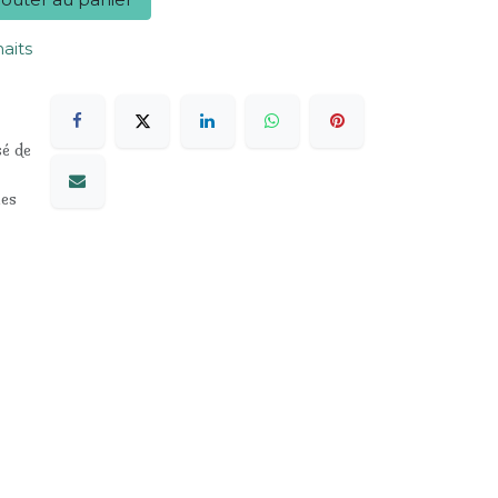
haits
sé de
les