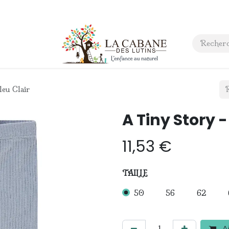
 anniversaire
Contact
leu Clair
A Tiny Story -
11,53
€
TAILLE
50
56
62
Aj