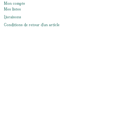
Mon compte
Mes listes
Livraisons
Conditions de retour d'un article
Moyens de paiement
Mentions légales
Conditions générales de ventes
Réseaux sociaux
Facebook
Instagram
Nous contacter
info@lacabanedeslutins.be
065/33.57.19