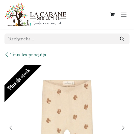
Se rendre au contenu
Tous les produits
Plus de stock