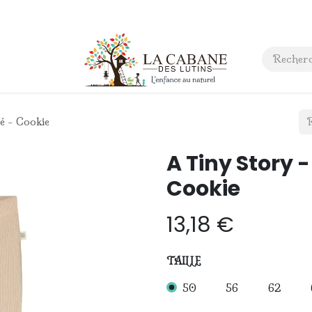
 anniversaire
Contact
é - Cookie
A Tiny Story 
Cookie
13,18
€
TAILLE
50
56
62