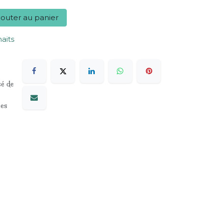
outer au panier
haits
sé de
les