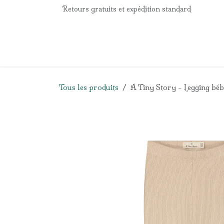
Se rendre au contenu
Retours gratuits et expédition standard
Accueil
e-Shop
Listes de naissance
Panier
Tous les produits
A Tiny Story - Legging béb