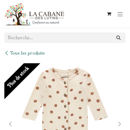
Se rendre au contenu
Tous les produits
Plus de stock