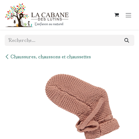
Se rendre au contenu
Chaussures, chaussons et chaussettes