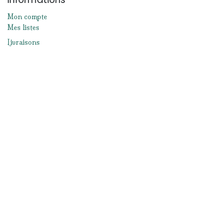
Mon compte
Mes listes
Livraisons
Conditions de retour d'un article
Moyens de paiement
Mentions légales
Conditions générales de ventes
Réseaux sociaux
Facebook
Instagram
Nous contacter
info@lacabanedeslutins.be